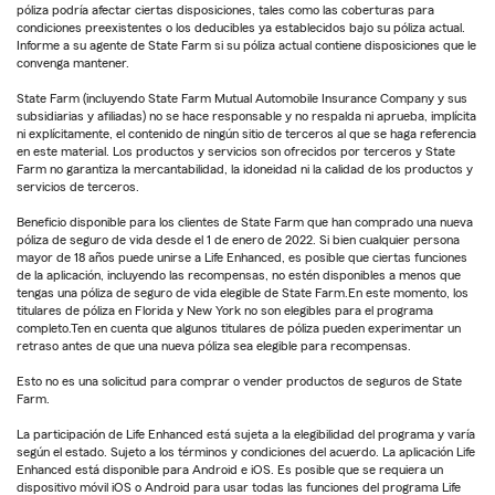
póliza podría afectar ciertas disposiciones, tales como las coberturas para
condiciones preexistentes o los deducibles ya establecidos bajo su póliza actual.
Informe a su agente de State Farm si su póliza actual contiene disposiciones que le
convenga mantener.
State Farm (incluyendo State Farm Mutual Automobile Insurance Company y sus
subsidiarias y afiliadas) no se hace responsable y no respalda ni aprueba, implícita
ni explícitamente, el contenido de ningún sitio de terceros al que se haga referencia
en este material. Los productos y servicios son ofrecidos por terceros y State
Farm no garantiza la mercantabilidad, la idoneidad ni la calidad de los productos y
servicios de terceros.
Beneficio disponible para los clientes de State Farm que han comprado una nueva
póliza de seguro de vida desde el 1 de enero de 2022. Si bien cualquier persona
mayor de 18 años puede unirse a Life Enhanced, es posible que ciertas funciones
de la aplicación, incluyendo las recompensas, no estén disponibles a menos que
tengas una póliza de seguro de vida elegible de State Farm.En este momento, los
titulares de póliza en Florida y New York no son elegibles para el programa
completo.Ten en cuenta que algunos titulares de póliza pueden experimentar un
retraso antes de que una nueva póliza sea elegible para recompensas.
Esto no es una solicitud para comprar o vender productos de seguros de State
Farm.
La participación de Life Enhanced está sujeta a la elegibilidad del programa y varía
según el estado. Sujeto a los términos y condiciones del acuerdo. La aplicación Life
Enhanced está disponible para Android e iOS. Es posible que se requiera un
dispositivo móvil iOS o Android para usar todas las funciones del programa Life