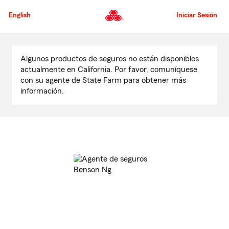
Pasar
al
English
Iniciar Sesión
contenido
principal
Comienzo
del
Algunos productos de seguros no están disponibles
contenido
actualmente en California. Por favor, comuníquese
principal
con su agente de State Farm para obtener más
información.