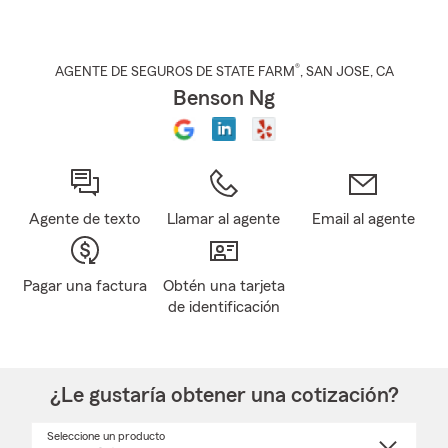
®
AGENTE DE SEGUROS DE STATE FARM
,
SAN JOSE
, CA
Benson Ng
Agente de texto
Llamar al agente
Email al agente
Pagar una factura
Obtén una tarjeta
de identificación
¿Le gustaría obtener una cotización?
Seleccione un producto
Seleccione