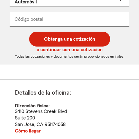
un
nombre
de
producto
del
Código postal
Ingresa
Ingresa
_____
menú
un
un
desplegable
código
código
postal
postal
Obtenga una cotización
de
de
5
5
o continuar con una cotización
dígitos
dígitos
Todas las cotizaciones y documentos serán proporcionados en inglés.
Detalles de la oficina:
Dirección física:
3410 Stevens Creek Blvd
Suite 200
San Jose
,
CA
95117-1058
Cómo llegar